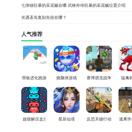
七侠镇狂暴的采花贼在哪 武林外传狂暴的采花贼位置介绍
光遇圣岛复刻先祖在哪？
人气推荐
滑板进化跑游
烧脑侠游戏
赛博朋克战争
猛禽
戏无限版
之夜
超级解压盒2
星辰仙境
反恐关键行动
逃离学
Counter
(Sc