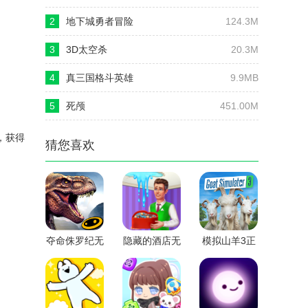
2
地下城勇者冒险
124.3M
ClumsyDungeons
3
3D太空杀
20.3M
4
真三国格斗英雄
9.9MB
5
死颅
451.00M
，获得
猜您喜欢
夺命侏罗纪无
隐藏的酒店无
模拟山羊3正
限金币版
限星星版
版