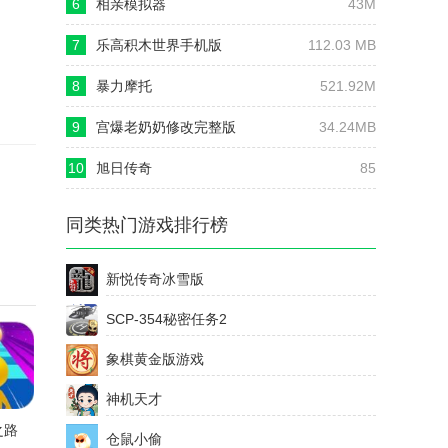
6
相亲模拟器
43M
7
乐高积木世界手机版
112.03 MB
8
暴力摩托
521.92M
9
宫爆老奶奶修改完整版
34.24MB
10
旭日传奇
85
同类热门游戏排行榜
新悦传奇冰雪版
SCP-354秘密任务2
象棋黄金版游戏
神机天才
之路
仓鼠小偷