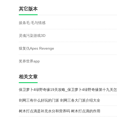
拟器安卓汉化
家
争破
其它版本
版
拔条毛:毛与情感
灵魂污染游戏3D
猿复仇Apes Revenge
奖券世界app
相关文章
保卫萝卜4绿野奇缘19关攻略_保卫萝卜4绿野奇缘第十九关
[多图]
剑网三有什么好玩的门派 剑网三各大门派介绍大全
树木打点滴是补充水分和营养吗 树木打点滴的作用