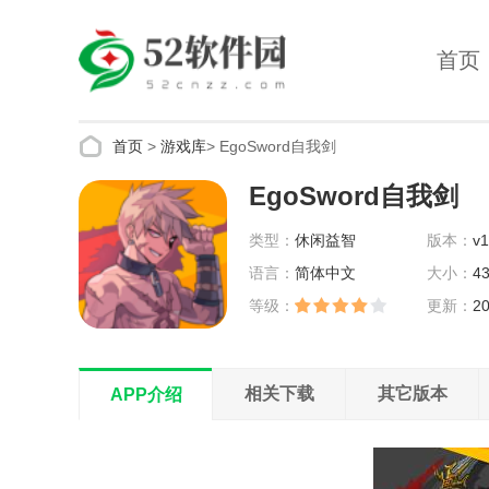
首页
首页
>
游戏库
>
EgoSword自我剑
EgoSword自我剑
类型：
休闲益智
版本：
v1
语言：
简体中文
大小：
4
等级：
更新：
20
00:22:53
相关下载
其它版本
APP介绍