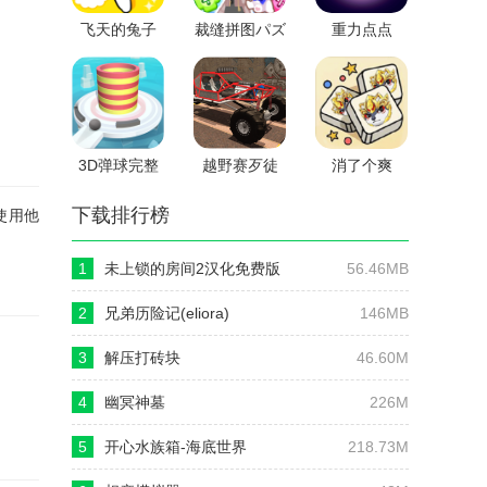
飞天的兔子
裁缝拼图パズ
重力点点
テラ
3D弹球完整
越野赛歹徒
消了个爽
版(含数据
包)V1.12
下载排行榜
使用他
1
未上锁的房间2汉化免费版
56.46MB
2
兄弟历险记(eliora)
146MB
3
解压打砖块
46.60M
4
幽冥神墓
226M
5
开心水族箱-海底世界
218.73M