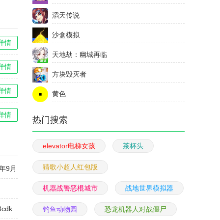
滔天传说
沙盒模拟
详情
天地劫：幽城再临
详情
方块毁灭者
详情
黄色
详情
热门搜索
elevator电梯女孩
茶杯头
猜歌小超人红包版
年9月
机器战警恶棍城市
战地世界模拟器
cdk
钓鱼动物园
恐龙机器人对战僵尸