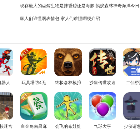
礼包码分享
现存最大的齿鲸生物是抹香鲸还是海豚 蚂蚁森林神奇海洋今日
最新3.10
家人们谁懂啊表情包 家人们谁懂啊梗介绍
机器人
玩具塔防4无
终极森林模拟
沙皇传世攻速
二仙桥
限金币破解版
器无限升级版
版
校迷宫
白金岛南昌麻
会飞的布娃娃
气球大亨
少侠请
hool
将
瓜