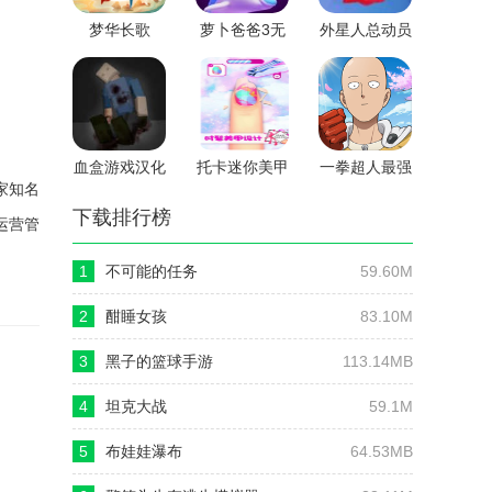
梦华长歌
萝卜爸爸3无
外星人总动员
广告版
血盒游戏汉化
托卡迷你美甲
一拳超人最强
家知名
版
沙龙游戏免费
之男内购破解
版
版
下载排行榜
运营管
1
不可能的任务
59.60M
2
酣睡女孩
83.10M
3
黑子的篮球手游
113.14MB
4
坦克大战
59.1M
5
布娃娃瀑布
64.53MB