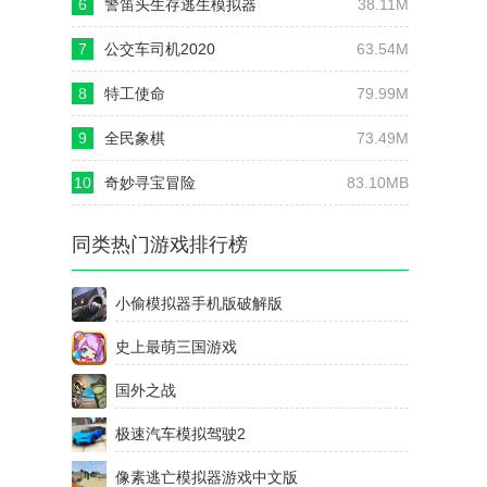
6
警笛头生存逃生模拟器
38.11M
7
公交车司机2020
63.54M
8
特工使命
79.99M
9
全民象棋
73.49M
10
奇妙寻宝冒险
83.10MB
同类热门游戏排行榜
小偷模拟器手机版破解版
史上最萌三国游戏
国外之战
极速汽车模拟驾驶2
像素逃亡模拟器游戏中文版