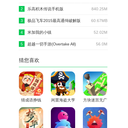
2
乐高积木传说手机版
840.25M
3
极品飞车2015最高通缉破解版
60.67MB
4
米加我的小镇
52.02M
5
超越一切手游(Overtake All)
56.0M
猜您喜欢
猜成语挣钱
闲置海盗大亨
方块迷宫无广
告版