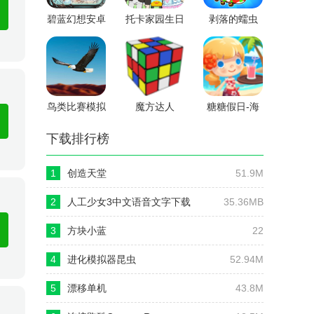
碧蓝幻想安卓
托卡家园生日
剥落的蠕虫
版
派对
鸟类比赛模拟
魔方达人
糖糖假日-海
器
滨酒店
下载排行榜
1
创造天堂
51.9M
2
人工少女3中文语音文字下载
35.36MB
3
方块小蓝
22
4
进化模拟器昆虫
52.94M
5
漂移单机
43.8M