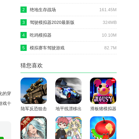
2
绝地生存战场
161.45M
3
驾驶模拟器2020最新版
324MB
4
吃鸡模拟器
10.10M
5
模拟赛车驾驶游戏
82.7M
猜您喜欢
化的穿
游戏十
陆军反恐狙击
地平线漂移出
滑板猪模拟器
手
发