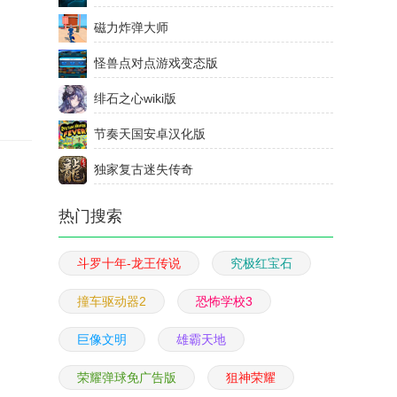
磁力炸弹大师
怪兽点对点游戏变态版
绯石之心wiki版
节奏天国安卓汉化版
独家复古迷失传奇
热门搜索
斗罗十年-龙王传说
究极红宝石
撞车驱动器2
恐怖学校3
巨像文明
雄霸天地
荣耀弹球免广告版
狙神荣耀