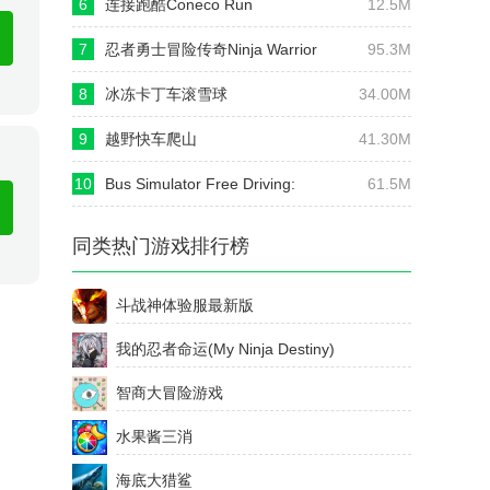
6
连接跑酷Coneco Run
12.5M
7
忍者勇士冒险传奇Ninja Warrior
95.3M
8
冰冻卡丁车滚雪球
34.00M
9
越野快车爬山
41.30M
10
Bus Simulator Free Driving:
61.5M
Offroad Adventure
同类热门游戏排行榜
斗战神体验服最新版
我的忍者命运(My Ninja Destiny)
智商大冒险游戏
水果酱三消
海底大猎鲨