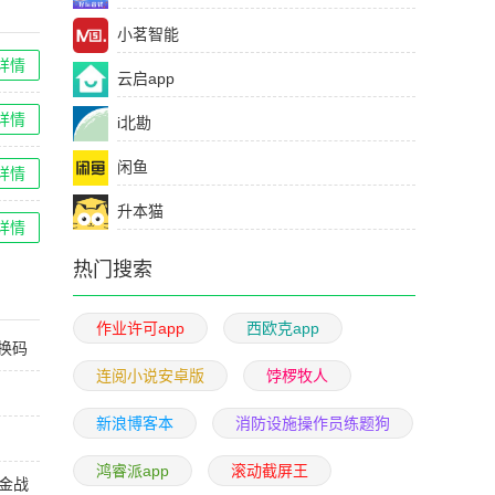
小茗智能
详情
云启app
详情
i北勘
闲鱼
详情
升本猫
详情
热门搜索
作业许可app
西欧克app
兑换码
连阅小说安卓版
饽椤牧人
新浪博客本
消防设施操作员练题狗
鸿睿派app
滚动截屏王
合金战