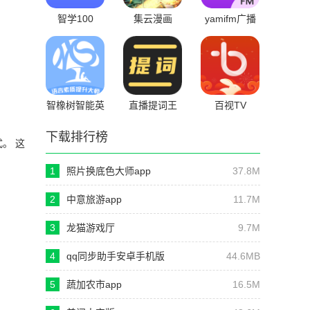
智学100
集云漫画
yamifm广播
2022
剧
智橡树智能英
直播提词王
百视TV
语学习软件
app
下载排行榜
。 这
1
照片换底色大师app
37.8M
2
中意旅游app
11.7M
3
龙猫游戏厅
9.7M
4
qq同步助手安卓手机版
44.6MB
5
蔬加农市app
16.5M