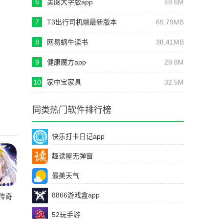
6
美阅大字版app
48.6M
7
T3出行司机端最新版本
69.79MB
8
网易蜗牛读书
38.41MB
9
健康魔方app
29.8M
10
家中宝家具
32.5M
同类热门软件排行榜
快乐打卡日记app
趣读屋无弹窗
最美天气
8866游戏盒app
传奇
li服
52玩手游