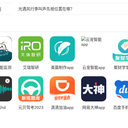
士毕业装备推荐
]
光遇风行季叫声先祖位置在哪？
能监测
艾瑞智研
美篇制作app
云宠智能app
聚财学堂
理系统
hd
元贝驾考2023
滴滴加油app
网易大神app
百度手
法