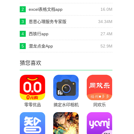
2
excel表格文档app
16.0M
3
恩恩心理服务专家版
34.34M
4
西铁行app
27.4M
5
潜龙点金App
52.9M
猜您喜欢
零零优品
搞定水印相机
同欢乐