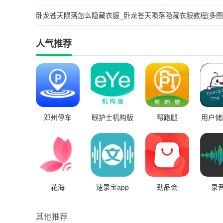
卧龙苍天陨落怎么隐藏衣服_卧龙苍天陨落隐藏衣服教程[多图
人气推荐
邓州停车
眼护士机构版
帮跑腿
用户储
App
与管
花海
速录宝app
劲品会
录音
其他推荐