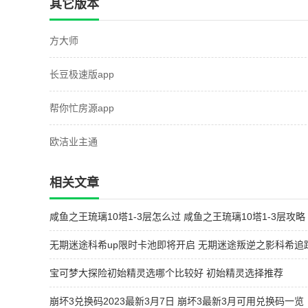
其它版本
方大师
长豆极速版app
帮你忙房源app
欧洁业主通
相关文章
咸鱼之王琉璃10塔1-3层怎么过 咸鱼之王琉璃10塔1-3层攻略
无期迷途科希up限时卡池即将开启 无期迷途叛逆之影科希追
开启
宝可梦大探险初始精灵选哪个比较好 初始精灵选择推荐
崩坏3兑换码2023最新3月7日 崩坏3最新3月可用兑换码一览